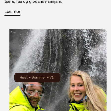
tjære, tau og glødande smijarn.
Les mer
Høst
+
Sommer
+
Vår