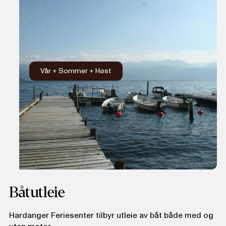
Målgruppe
Familie
Unge
Pensjonister
Grupper
Atmosfære
Vår
+
Sommer
+
Høst
Romantisk
Eventyrlysten
Aktiv / sport
Velvære
Kultur
Båtutleie
Hardanger Feriesenter tilbyr utleie av båt både med og