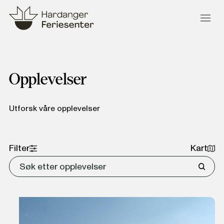
Opplevelser
Utforsk våre opplevelser
Filter
Kart
Årstid
Vår
Sommer
Høst
Vinter