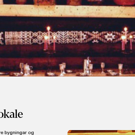
okale
ve bygningar og