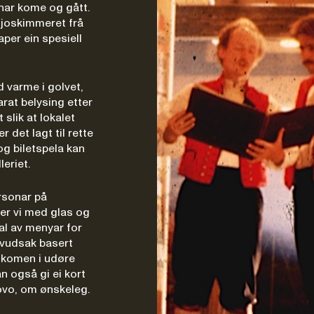
ar kome og gått.
 ljoskimmeret frå
per ein spesiell
 varme i golvet,
arat belysing etter
slik at lokalet
r det lagt til rette
g biletspela kan
leriet.
ersonar på
er vi med glas og
val av menyar for
hovudsak basert
elkomen i udøre
n også gi ei kort
ovo, om ønskeleg.