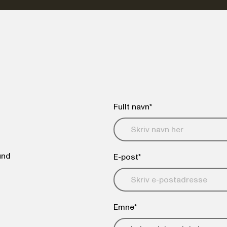
Fullt navn*
und
E-post*
Emne*