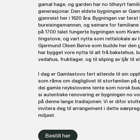
gamal hage, og garden har no tilhøyrt famili
generasjonar. Den eldste bygningen er Gam
gjenreist her i 1620 åra. Bygningen var først
bureisingsmannen, og seinare for familiane
på 1700 talet fungerte bygningen som Kvam 
tingstove, og vart nytta som rettslokale a
Gjermund Olsen Børve som budde her den g
har bygget vore nytta til alt frå bakstehus,
vedahus, fruktlager, og til sliping av ljår til s
I dag er Gamlastovo ført attende til sin op
som råme om dagliglivet til storfamlien på g
dei gamle røykstovene tente som norsk bust
si autentiske renovering er bygningen no vo
på denne lange tradisjonen. Vi er difor stolte
invitera deg til arrangement i dette særpreg
miljøet.
Bestill her