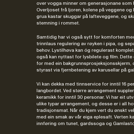
over vogga minner om generasjonane som h
Overljoset frå ljoren, kolene på veggene og
grua kastar skuggar på lafteveggene, og ska
stemning i rommet.
Samtidig har vi også sytt for komforten med
trinnlaus regulering av røyken i pipa, og sep
behov. Lystilhøva kan óg regulerast komplett 
også kan nyttast for lysbilete og film. Dette e
for med ein bakgrunnsprosjeksjonsskjerm, o
styrast via fjernbetening av karusellar på gal
Vi kan dekka med tinnservice for inntil 16 p
langbordet. Ved større arrangement suppler
keramikk for inntil 30 personar. Vi har eit ut
ulike typar arrangement, og desse er i all 
tradisjonsmat. Når du kjem vert du ønskt v
med ein smak av vår eiga eplesaft. Verten ka
innføring om tunet, gardssoga og Gamlast