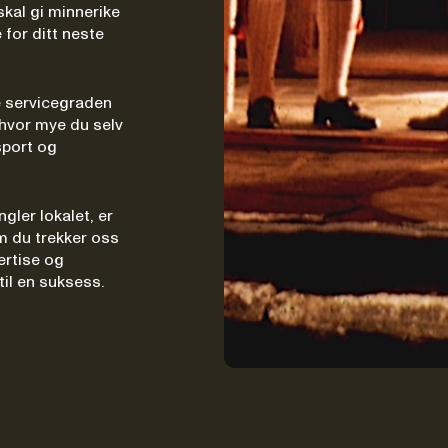
skal gi minnerike
 for ditt neste
e servicegraden
 hvor mye du selv
sport og
gler lokalet, er
m du trekker oss
pertise og
til en suksess.