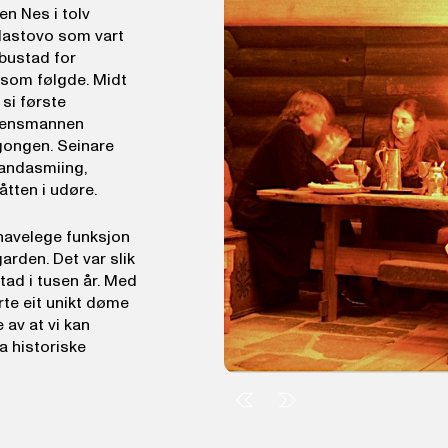
en Nes i tolv
lastovo som vart
 bustad for
 som følgde. Midt
si første
v lensmannen
ongen. Seinare
 bandasmiing,
låtten i udøre.
phavelege funksjon
arden. Det var slik
ad i tusen år. Med
rte eit unikt døme
 av at vi kan
a historiske